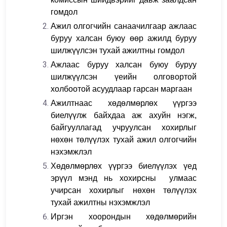
гомдол
Ажил олгогчийн санаачилгаар ажлаас
буруу халсан буюу өөр ажилд буруу
шилжүүлсэн тухай ажилтны гомдол
Ажлаас буруу халсан буюу буруу
шилжүүлсэн үеийн олговортой
холбоотой асуудлаар гарсан маргаан
Ажилтнаас хөдөлмөрлөх үүргээ
биелүүлж байхдаа аж ахуйн нэгж,
байгууллагад учруулсан хохирлыг
нөхөн төлүүлэх тухай ажил олгогчийн
нэхэмжлэл
Хөдөлмөрлөх үүргээ биелүүлэх үед
эрүүл мэнд нь хохирсны улмаас
учирсан хохирлыг нөхөн төлүүлэх
тухай ажилтны нэхэмжлэл
Иргэн хоорондын хөдөлмөрийн