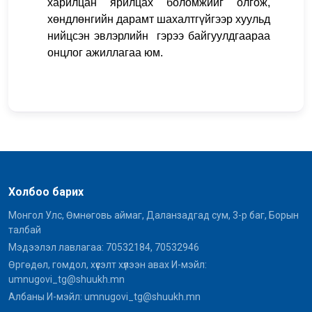
харилцан ярилцах боломжийг олгож,
хөндлөнгийн дарамт шахалтгүйгээр хуульд
нийцсэн эвлэрлийн гэрээ байгуулдгаараа
онцлог ажиллагаа юм.
Холбоо барих
Монгол Улс, Өмнөговь аймаг, Даланзадгад сум, 3-р баг, Борын
талбай
Мэдээлэл лавлагаа: 70532184, 70532946
Өргөдөл, гомдол, хүсэлт хүлээн авах И-мэйл:
umnugovi_tg@shuukh.mn
Албаны И-мэйл: umnugovi_tg@shuukh.mn