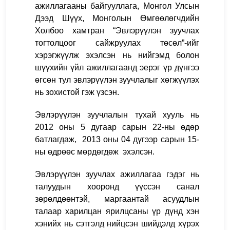
ажиллагааны байгууллага, Монгол Улсын
Дээд Шүүх, Монголын Өмгөөлөгчдийн
Холбоо хамтран “Эвлэрүүлэн зуучлах
тогтолцоог сайжруулах төсөл”-ийг
хэрэгжүүлж эхэлсэ
н нь нийгэмд болон
шүүхийн үйл ажиллагаанд эерэг үр дүнгээ
өгсөн тул эвлэрүүлэн зуучлалыг хөгжүүлэх
нь зохистой гэж үзсэн.
Эвлэрүүлэн зуучлалын тухай хууль нь
2012 оны 5 дугаар сарын 22-ны өдөр
батлагдаж, 2013 оны 04 дүгээр сарын 15-
ны өдрөөс мөрдөгдөж эхэлсэн.
Эвлэрүүлэн зуучлах ажиллагаа гэдэг нь
талуудын хооронд үүссэн санал
зөрөлдөөнтэй, маргаантай асуудлын
талаар харилцан ярилцсаны үр дүнд хэн
хэнийх нь сэтгэлд нийцсэн шийдэлд хүрэх