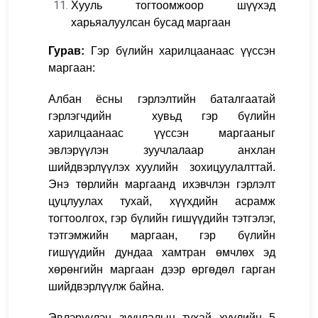
Хууль тогтоомжоор шүүхэд
харьяалуулсан бусад маргаан
Гурав:
Гэр бүлийн харилцаанаас үүссэн
маргаан:
Албан ёсны гэрлэлтийн баталгаатай
гэрлэгчдийн хувьд гэр бүлийн
харилцаанаас үүссэн маргааныг
эвлэрүүлэн зуучлалаар анхлан
шийдвэрлүүлэх хуулийн зохицуулалттай.
Энэ төрлийн маргаанд ихэвчлэн гэрлэлт
цуцлуулах тухай, хүүхдийн асрамж
тогтоолгох, гэр бүлийн гишүүдийн тэтгэлэг,
тэтгэмжийн маргаан, гэр бүлийн
гишүүдийн дундаа хамтран өмчлөх эд
хөрөнгийн маргаан дээр өргөдөл гарган
шийдвэрлүүлж байна.
Эвлэрүүлэн зуучлалын тухай хуулийн 5