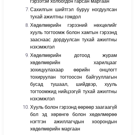
гэрээтэй холбогдон гарсан маргаан
Сахилгын шийтгэл буруу ногдуулсан
тухай ажилтны гомдол
Хөдөлмөрийн гэрээний нөхцөлийг
хууль тогтоомж болон хамтын гэрээнд
зааснаас дордуулсан тухай ажилтны
нэхэмжлэл
Хөдөлмөрийн дотоод журам
хөдөлмөрийн харилцааг
зохицуулахаар өөрийн онцлогт
тохируулан тогтоосон байгууллагын
бусад тушаал, шийдвэр, хууль
тогтоомжид нийцээгүй тухай ажилтны
нэхэмжлэл
Хууль болон гэрээнд өөрөөр заагаагүй
бол эд хөрөнгө болон хөдөлмөрөө
нэгтгэн ажиллагчдын хоорондын
хөдөлмөрийн маргаан