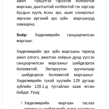
ажил гүйцэтгэх гэрээтэй холбоотой
маргаан, даатгалтай холбоотой гэх зэргээр
бусдын хууль ёсны эрх, ашиг сонирхлыг
зөрчсөн иргэний эрх зүйн маргаанууд
хамаарна.
Хоёр:
Хөдөлмөрийн ганцаарчилсан
маргаан:
Хөдөлмөрийн эрх зүйн маргааны төрөлд
ажил олгогч, ажилтан хоёрын дунд үүссэн
ганцаарчилсан маргааныг шийдвэрлэх
боломжтой. Эвлэрүүлэн зуучлалаар
шийдвэрлэх боломжтой маргааныг
Хөдөлмөрийн тухай хуулийн 128 дугаар
зүйлийн 128.1-д тусгайлан зааж өгсөн
байдаг. Үүнд:
Хөдөлмөрийн маргаан таслах
комиссын шийдвэрийг давж заалдсан