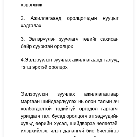
хэрэгжиж
2. Ажиллагаанд оролцогчдын нууцыг
хадгалах
3. Эвлэрүүлэн зуучлагч төвийг сахисан
байр суурьтай оролцох
4.Эвлэрүүлэн зуучлах ажиллагаанд талууд
тэгш эрхтэй оролцох
Эвлэрүүлэн зуучлах ажиллагаагаар
маргаан шийдвэрлүүлэх нь олон талын ач
холбогдолтой төдийгүй өргөдөл гаргагч,
уригдагч тал, бусад оролцогч этгээдүүдийн
хувьд өөрийн хүсэл, шийдвэрээ чөлөөтэй
илэрхийлэх, илэн далангуй бие биетэйгээ