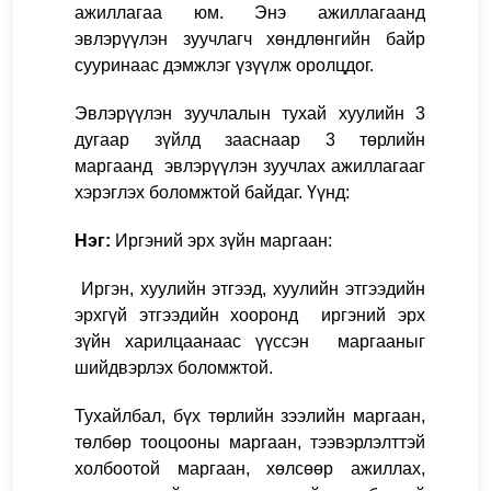
ажиллагаа юм. Энэ ажиллагаанд
эвлэрүүлэн зуучлагч хөндлөнгийн байр
сууринаас дэмжлэг үзүүлж оролцдог.
Эвлэрүүлэн зуучлалын тухай хуулийн 3
дугаар зүйлд зааснаар 3 төрлийн
маргаанд эвлэрүүлэн зуучлах ажиллагааг
хэрэглэх боломжтой байдаг. Үүнд:
Нэг:
Иргэний эрх зүйн маргаан:
И
ргэн, хуулийн этгээд, хуулийн этгээдийн
эрхгүй этгээд
ийн хооронд
иргэний эрх
зүйн харилцаанаас үүссэн маргааныг
шийдвэрлэх боломжтой.
Тухайлбал, бүх төрлийн зээлийн маргаан,
төлбөр тооцооны маргаан, тээвэрлэлттэй
холбоотой маргаан, хөлсөөр ажиллах,