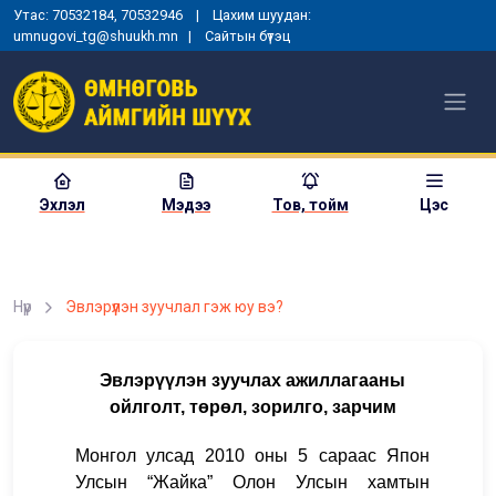
Утас: 70532184, 70532946 | Цахим шуудан:
umnugovi_tg@shuukh.mn |
Сайтын бүтэц
Эхлэл
Мэдээ
Тов, тойм
Цэс
Нүүр
Эвлэрүүлэн зуучлал гэж юу вэ?
Эвлэрүүлэн зуучлах ажиллагааны
ойлголт, төрөл, зорилго, зарчим
Монгол улсад 2010 оны 5 сараас Япон
Улсын “Жайка” Олон Улсын хамтын