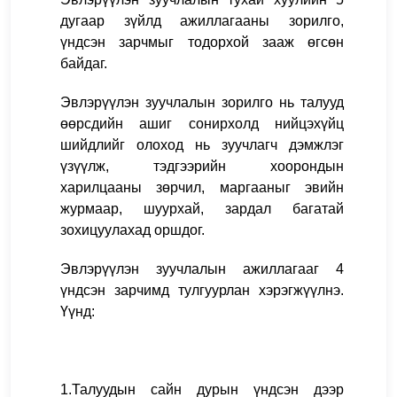
дугаар зүйлд ажиллагааны зорилго,
үндсэн зарчмыг тодорхой зааж өгсөн
байдаг.
Эвлэрүүлэн зуучлалын зорилго нь талууд
өөрсдийн ашиг сонирхолд нийцэхүйц
шийдлийг олоход нь зуучлагч дэмжлэг
үзүүлж, тэдгээрийн хоорондын
харилцааны зөрчил, маргааныг эвийн
журмаар, шуурхай, зардал багатай
зохицуулахад оршдог.
Эвлэрүүлэн зуучлалын ажиллагааг 4
үндсэн зарчимд тулгуурлан хэрэгжүүлнэ.
Үүнд:
1.Талуудын сайн дурын үндсэн дээр