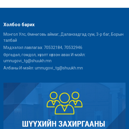
Холбоо барих
Монгол Улс, Өмнөговь аймаг, Даланзадгад сум, 3-р баг, Борын
талбай
Мэдээлэл лавлагаа: 70532184, 70532946
Өргөдөл, гомдол, хүсэлт хүлээн авах И-мэйл:
umnugovi_tg@shuukh.mn
Албаны И-мэйл: umnugovi_tg@shuukh.mn