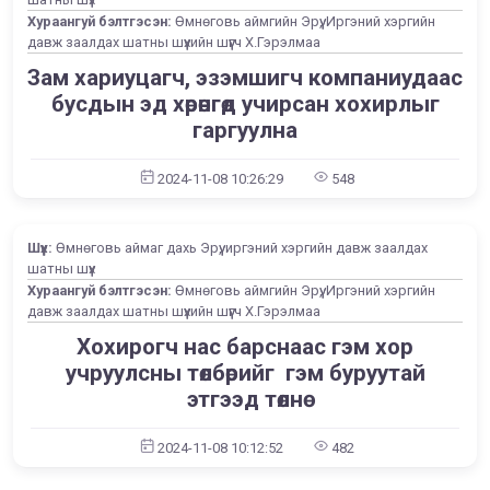
Хураангуй бэлтгэсэн:
Өмнөговь аймгийн Эрүү, Иргэний хэргийн
давж заалдах шатны шүүхийн шүүгч Х.Гэрэлмаа
Зам хариуцагч, эзэмшигч компаниудаас
бусдын эд хөрөнгөд учирсан хохирлыг
гаргуулна
2024-11-08 10:26:29
548
Шүүх:
Өмнөговь аймаг дахь Эрүү, иргэний хэргийн давж заалдах
шатны шүүх
Хураангуй бэлтгэсэн:
Өмнөговь аймгийн Эрүү, Иргэний хэргийн
давж заалдах шатны шүүхийн шүүгч Х.Гэрэлмаа
Хохирогч нас барснаас гэм хор
учруулсны төлбөрийг гэм буруутай
этгээд төлнө
2024-11-08 10:12:52
482