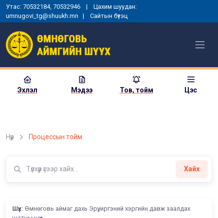
Утас: 70532184, 70532946 | Цахим шуудан:
umnugovi_tg@shuukh.mn |
Сайтын бүтэц
Эхлэл
Мэдээ
Тов, тойм
Цэс
Нүүр
Процессын тойм
Хайх
Шүүх:
Өмнөговь аймаг дахь Эрүү, иргэний хэргийн давж заалдах
шатны шүүх