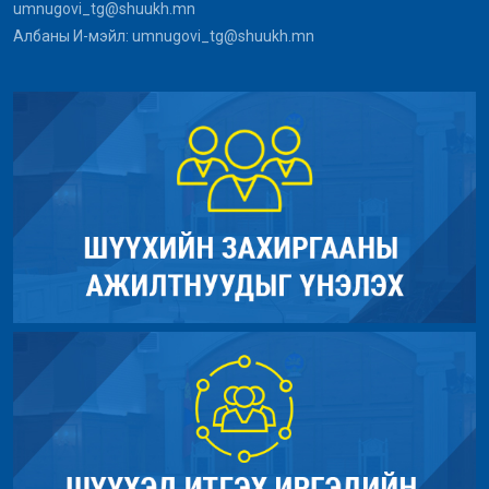
umnugovi_tg@shuukh.mn
Албаны И-мэйл: umnugovi_tg@shuukh.mn