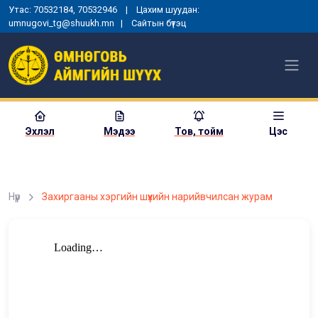
Утас: 70532184, 70532946 | Цахим шуудан:
umnugovi_tg@shuukh.mn |
Сайтын бүтэц
Эхлэл
Мэдээ
Тов, тойм
Цэс
Нүүр
Захиргааны хэргийн шүүхийн нарийвчилсан журам