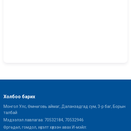
Холбоо барих
Монгол Улс, Өмнөговь аймаг, Даланзадгад сум, 3-р баг, Борын
талбай
Мэдээлэл лавлагаа: 70532184, 70532946
Өргөдөл, гомдол, хүсэлт хүлээн авах И-мэйл: