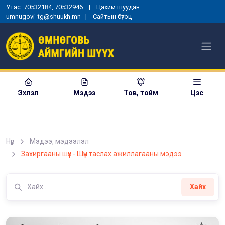
Утас: 70532184, 70532946 | Цахим шуудан:
umnugovi_tg@shuukh.mn |
Сайтын бүтэц
Эхлэл
Мэдээ
Тов, тойм
Цэс
Нүүр
Мэдээ, мэдээлэл
Захиргааны шүүх - Шүүн таслах ажиллагааны мэдээ
Хайх