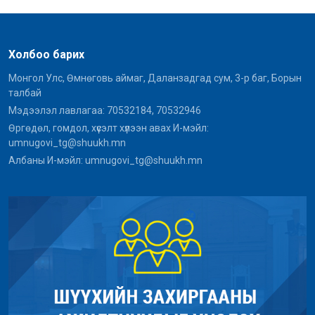
Холбоо барих
Монгол Улс, Өмнөговь аймаг, Даланзадгад сум, 3-р баг, Борын
талбай
Мэдээлэл лавлагаа: 70532184, 70532946
Өргөдөл, гомдол, хүсэлт хүлээн авах И-мэйл:
umnugovi_tg@shuukh.mn
Албаны И-мэйл: umnugovi_tg@shuukh.mn