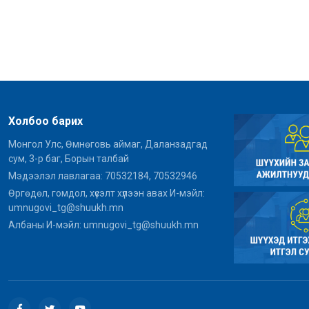
Холбоо барих
Монгол Улс, Өмнөговь аймаг, Даланзадгад
сум, 3-р баг, Борын талбай
Мэдээлэл лавлагаа: 70532184, 70532946
Өргөдөл, гомдол, хүсэлт хүлээн авах И-мэйл:
umnugovi_tg@shuukh.mn
Албаны И-мэйл: umnugovi_tg@shuukh.mn