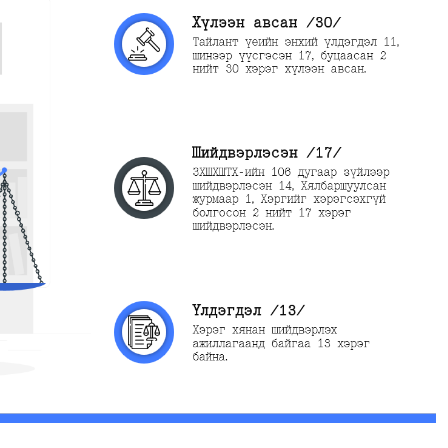
МОНГОЛ УЛСЫН ЕРӨНХИЙЛӨГЧИЙН ЗАРЛИГ
УНШИЖ СОНСГОХ, ЕРӨНХИЙ ШҮҮГЧИД
ТАМГА, ТЭМДЭГ ГАРДУУЛАХ ЁСЛОЛЫН
АРГА ХЭМЖЭЭ ЗОХИОН БАЙГУУЛАГДЛАА
2025-01-03
1355