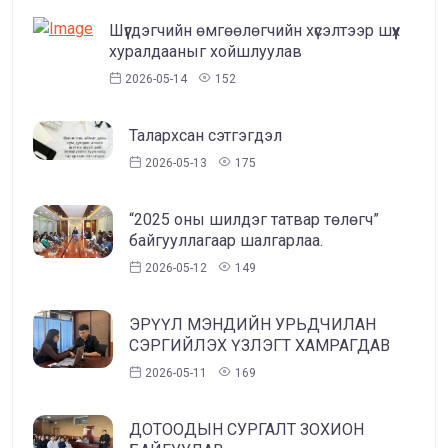
Шүүгдэгчийн өмгөөлөгчийн хүсэлтээр шүүх
хуралдааныг хойшлуулав
2026-05-14
152
Талархсан сэтгэгдэл
2026-05-13
175
“2025 оны шилдэг татвар төлөгч”
байгууллагаар шалгарлаа.
2026-05-12
149
ЭРҮҮЛ МЭНДИЙН УРЬДЧИЛАН
СЭРГИЙЛЭХ ҮЗЛЭГТ ХАМРАГДАВ
2026-05-11
169
ДОТООДЫН СУРГАЛТ ЗОХИОН