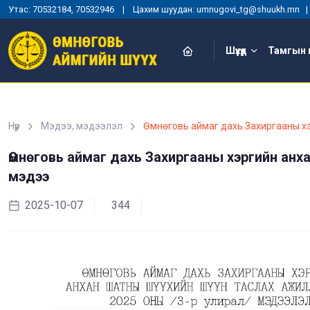
Утас: 70532184, 70532946 | Цахим шуудан: umnugovi_tg@shuukh.mn
Шүүхүүд
Тамгын 
Нүүр
Мэдээ, мэдээлэл
Өмнөговь аймаг дахь Захиргааны хэ
Өмнөговь аймаг дахь Захиргааны хэргийн анх
мэдээ
2025-10-07
344