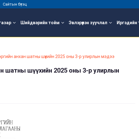
 |
Сайтын бүтэц
газар
Шийдвэрийн тойм
Эвлэрүүлэн зуучлал
Иргэдийн 
ргийн анхан шатны шүүхийн 2025 оны 3-р улирлын мэдээ
ан шатны шүүхийн 2025 оны 3-р улирлын