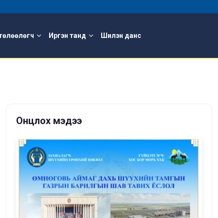
төлөөлөгч
Иргэн танд
Шилэн данс
Онцлох мэдээ