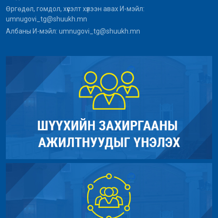
Өргөдөл, гомдол, хүсэлт хүлээн авах И-мэйл:
umnugovi_tg@shuukh.mn
Албаны И-мэйл: umnugovi_tg@shuukh.mn