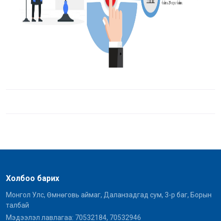
Холбоо барих
Монгол Улс, Өмнөговь аймаг, Даланзадгад сум, 3-р баг, Борын
талбай
Мэдээлэл лавлагаа: 70532184, 70532946