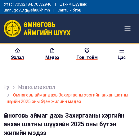
Утас: 70532184, 70532946 | Цахим шуудан:
umnugovi_tg@shuukh.mn |
Сайтын бүтэц
Эхлэл
Мэдээ
Тов, тойм
Цэс
Нүүр
Мэдээ, мэдээлэл
МОНГОЛ УЛСЫН
Өмнөговь аймаг дахь Захиргааны хэргийн анхан шатны
ЕРӨНХИЙЛӨГЧИЙН ЗАРЛИГ
шүүхийн 2025 оны бүтэн жилийн мэдээ
УНШИЖ СОНСГОХ, ЕРӨНХИЙ
ШҮҮГЧИД ТАМГА, ТЭМДЭГ
ГАРДУУЛАХ ЁСЛОЛЫН АРГА
Өмнөговь аймаг дахь Захиргааны хэргийн
ХЭМЖЭЭ ЗОХИОН
анхан шатны шүүхийн 2025 оны бүтэн
БАЙГУУЛАГДЛАА
жилийн мэдээ
2025-01-03
1357