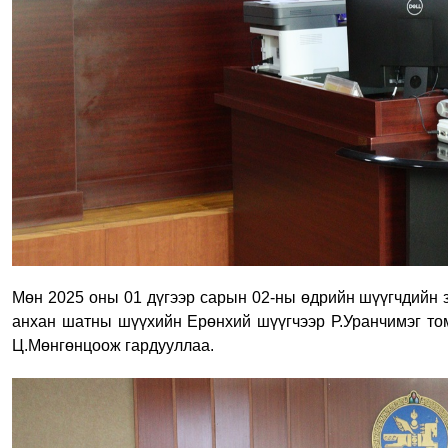
Мөн 2025 оны 01 дүгээр сарын 02-ны өдрийн шүүгчдийн 
анхан шатны шүүхийн Ерөнхий шүүгчээр Р.Уранчимэг том
Ц.Мөнгөнцоож гардууллаа.