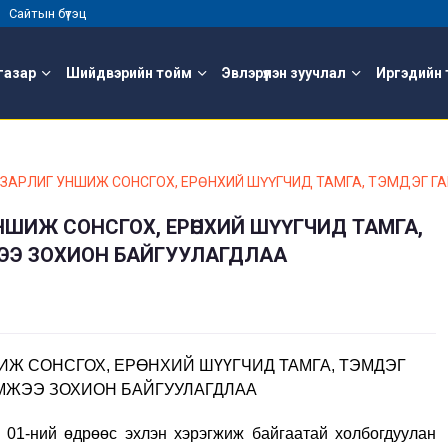
 |
Сайтын бүтэц
газар
Шийдвэрийн тойм
Эвлэрүүлэн зуучлал
Иргэдийн 
ЗАРЛИГ УНШИЖ СОНСГОХ, ЕРӨНХИЙ ШҮҮГЧИД ТАМГА, ТЭМДЭГ 
НШИЖ СОНСГОХ, ЕРӨНХИЙ ШҮҮГЧИД ТАМГА,
ЭЭ ЗОХИОН БАЙГУУЛАГДЛАА
Ж СОНСГОХ, ЕРӨНХИЙ ШҮҮГЧИД ТАМГА, ТЭМДЭГ
МЖЭЭ ЗОХИОН БАЙГУУЛАГДЛАА
 01-ний өдрөөс эхлэн хэрэгжиж байгаатай холбогдуулан