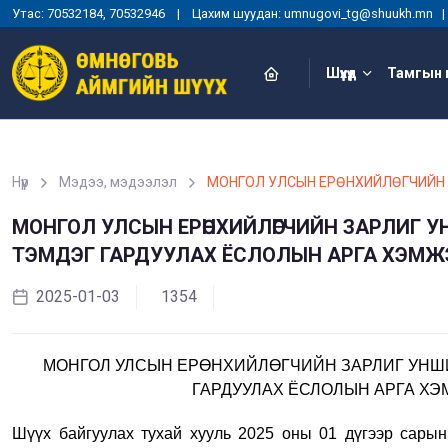
Утас: 70532184, 70532946 | Цахим шуудан: umnugovi_tg@shuukh.mn
Шүүхүүд
Тамгын 
Нүүр
Мэдээ, мэдээлэл
МОНГОЛ УЛСЫН ЕРӨНХИЙЛӨГЧИЙН 
МОНГОЛ УЛСЫН ЕРӨНХИЙЛӨГЧИЙН ЗАРЛИГ У
ТЭМДЭГ ГАРДУУЛАХ ЁСЛОЛЫН АРГА ХЭМЖ
2025-01-03
1354
МОНГОЛ УЛСЫН ЕРӨНХИЙЛӨГЧИЙН ЗАРЛИГ УНШИ
ГАРДУУЛАХ ЁСЛОЛЫН АРГА ХЭ
Шүүх байгуулах тухай хууль 2025 оны 01 дүгээр сарын