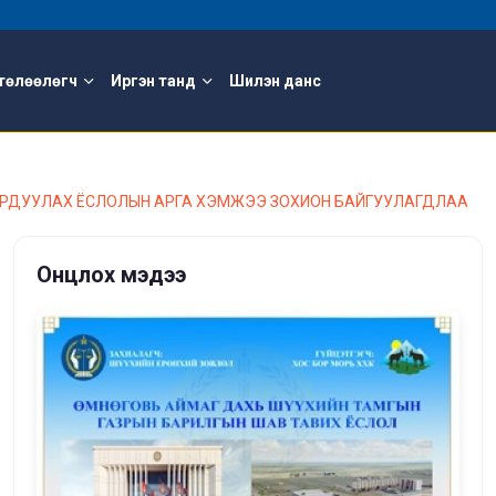
төлөөлөгч
Иргэн танд
Шилэн данс
ГАРДУУЛАХ ЁСЛОЛЫН АРГА ХЭМЖЭЭ ЗОХИОН БАЙГУУЛАГДЛАА
Онцлох мэдээ