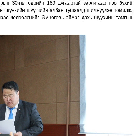
рын 30-ны өдрийн 189 дугаартай зарлигаар нэр бүхий
ны шүүхийн шүүгчийн албан тушаалд шилжүүлэн томилж,
аас чөлөөлснийг Өмнөговь аймаг дахь шүүхийн тамгын
МОНГОЛ УЛСЫН ЕРӨНХИЙЛӨГЧИЙН ЗАРЛИГ
УНШИЖ СОНСГОХ, ЕРӨНХИЙ ШҮҮГЧИД
ТАМГА, ТЭМДЭГ ГАРДУУЛАХ ЁСЛОЛЫН
АРГА ХЭМЖЭЭ ЗОХИОН БАЙГУУЛАГДЛАА
2025-01-03
1354