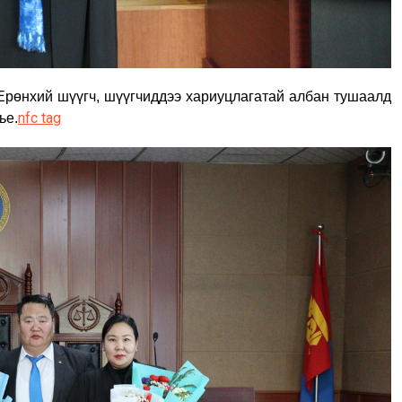
рөнхий шүүгч, шүүгчиддээ хариуцлагатай албан тушаалд
nfc tag
ье.