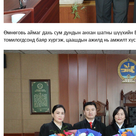
Өмнөговь аймаг дахь сум дундын анхан шатны шүүхийн Е
томилогдсонд баяр хүргэж, цаашдын ажилд нь амжилт хүс