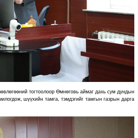
зөвлөгөөний тогтоолоор Өмнөговь аймаг дахь сум дундын
илогдож, шүүхийн тамга, тэмдэгийг тамгын газрын дарга