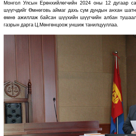
Монгол Улсын Ерөнхийлөгчийн 2024 оны 12 дугаар са
шүүгчдийг Өмнөговь аймаг дахь сум дундын анхан шат
өмнө ажиллаж байсан шүүхийн шүүгчийн албан тушаал
газрын дарга Ц.Мөнгөнцоож уншиж танилцууллаа.