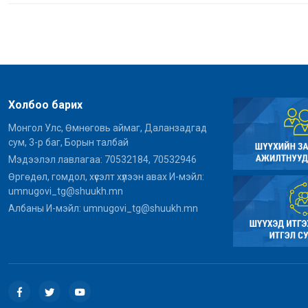
Холбоо барих
Монгол Улс, Өмнөговь аймаг, Даланзадгад
сум, 3-р баг, Борын талбай
Мэдээлэл лавлагаа: 70532184, 70532946
Өргөдөл, гомдол, хүсэлт хүлээн авах И-мэйл:
umnugovi_tg@shuukh.mn
Албаны И-мэйл: umnugovi_tg@shuukh.mn