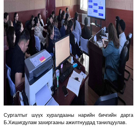
Сургалтыг шүүх хуралдааны нарийн бичгийн дарга
Б.Хишигдулам захиргааны
ажилтнуудад танилцуулав.