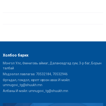
Холбоо барих
Монгол Улс, Өмнөговь аймаг, Даланзадгад сум, 3-р баг, Борын
талбай
Мэдээлэл лавлагаа: 70532184, 70532946
Өргөдөл, гомдол, хүсэлт хүлээн авах И-мэйл:
umnugovi_tg@shuukh.mn
Албаны И-мэйл: umnugovi_tg@shuukh.mn