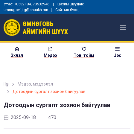
Утас: 70532184, 70532946 | Цахим шуудан:
umnugovi_tg@shuukh.mn |
Сайтын бүтэц
Эхлэл
Мэдээ
Тов, тойм
Цэс
Нүүр
Мэдээ, мэдээлэл
МОНГОЛ УЛСЫН
Дотоодын сургалт зохион байгуулав
ЕРӨНХИЙЛӨГЧИЙН ЗАРЛИГ
УНШИЖ СОНСГОХ, ЕРӨНХИЙ
Дотоодын сургалт зохион байгуулав
ШҮҮГЧИД ТАМГА, ТЭМДЭГ
ГАРДУУЛАХ ЁСЛОЛЫН АРГА
ХЭМЖЭЭ ЗОХИОН
2025-09-18
470
БАЙГУУЛАГДЛАА
2025-01-03
1355